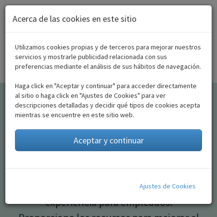
Pasar al contenido principal
Acerca de las cookies en este sitio
Utilizamos cookies propias y de terceros para mejorar nuestros
servicios y mostrarle publicidad relacionada con sus
Acceso empresas
preferencias mediante el análisis de sus hábitos de navegación.
Haga click en "Aceptar y continuar" para acceder directamente
al sitio o haga click en "Ajustes de Cookies" para ver
descripciones detalladas y decidir qué tipos de cookies acepta
Centrados en el bienestar
mientras se encuentre en este sitio web.
de las personas
Aceptar y continuar
Wellmeup centraliza las iniciativas de
bienestar de su empresa y ofrece una mejor
Ajustes de Cookies
experiencia para empleados.